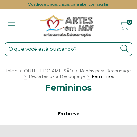
Quadros e placas cristãs para abençoar seu lar.
0
Início
>
OUTLET DO ARTESÃO
>
Papéis para Decoupage
>
Recortes para Decoupage
>
Femininos
Femininos
Em breve