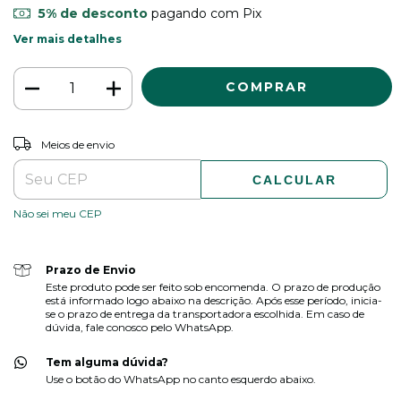
5% de desconto
pagando com Pix
Ver mais detalhes
ALTERAR CEP
Entregas para o CEP:
Meios de envio
CALCULAR
Não sei meu CEP
Prazo de Envio
Este produto pode ser feito sob encomenda. O prazo de produção
está informado logo abaixo na descrição. Após esse período, inicia-
se o prazo de entrega da transportadora escolhida. Em caso de
dúvida, fale conosco pelo WhatsApp.
Tem alguma dúvida?
Use o botão do WhatsApp no canto esquerdo abaixo.