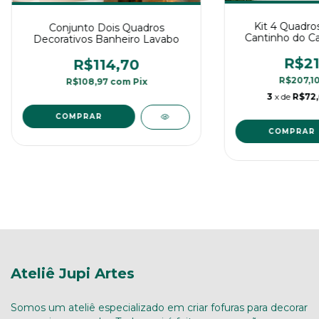
Kit 4 Quadro
Conjunto Dois Quadros
Cantinho do Ca
Decorativos Banheiro Lavabo
Vi
R$21
R$114,70
R$207,1
R$108,97
com
Pix
3
x de
R$72
Ateliê Jupi Artes
Somos um ateliê especializado em criar fofuras para decorar