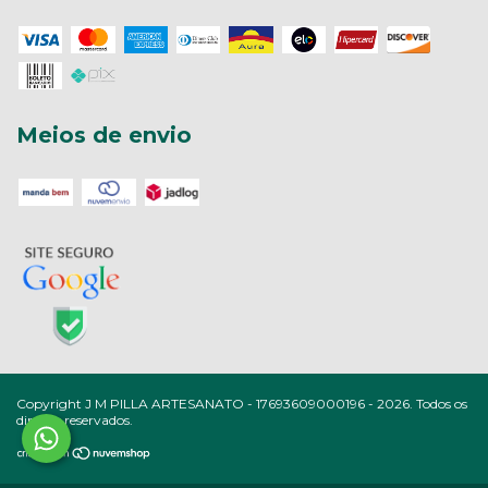
Meios de envio
Copyright J M PILLA ARTESANATO - 17693609000196 - 2026. Todos os
direitos reservados.