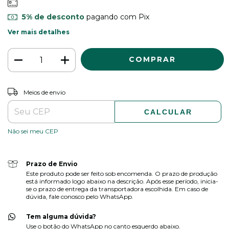
5% de desconto
pagando com Pix
Ver mais detalhes
ALTERAR CEP
Entregas para o CEP:
Meios de envio
CALCULAR
Não sei meu CEP
Prazo de Envio
Este produto pode ser feito sob encomenda. O prazo de produção
está informado logo abaixo na descrição. Após esse período, inicia-
se o prazo de entrega da transportadora escolhida. Em caso de
dúvida, fale conosco pelo WhatsApp.
Tem alguma dúvida?
Use o botão do WhatsApp no canto esquerdo abaixo.