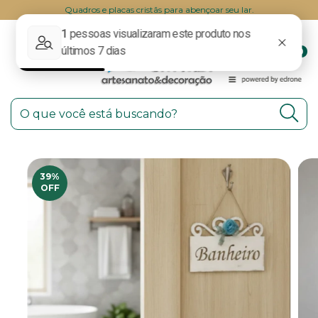
Quadros e placas cristãs para abençoar seu lar.
0
39
%
OFF