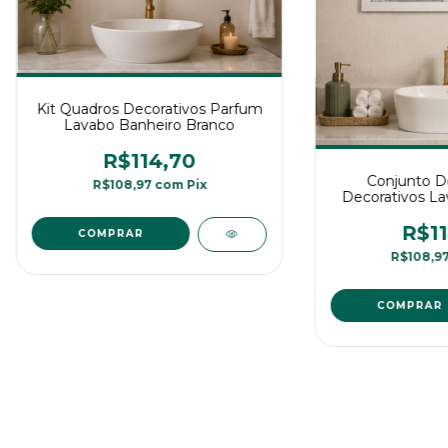
Kit Quadros Decorativos Parfum
Lavabo Banheiro Branco
R$114,70
Conjunto D
R$108,97
com
Pix
Decorativos La
ou L
R$11
R$108,9