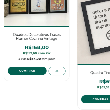
Quadros Decorativos Frases
Humor Cozinha Vintage
R$168,00
R$159,60
com
Pix
2
x de
R$84,00
sem juros
Quadro Tire
R$6
R$65,55