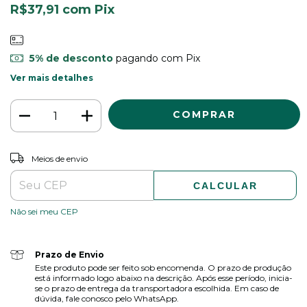
R$37,91
com
Pix
5% de desconto
pagando com Pix
Ver mais detalhes
ALTERAR CEP
Entregas para o CEP:
Meios de envio
CALCULAR
Não sei meu CEP
Prazo de Envio
Este produto pode ser feito sob encomenda. O prazo de produção
está informado logo abaixo na descrição. Após esse período, inicia-
se o prazo de entrega da transportadora escolhida. Em caso de
dúvida, fale conosco pelo WhatsApp.