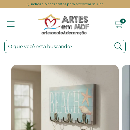
Quadros e placas cristãs para abençoar seu lar.
0