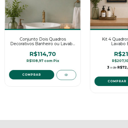
Conjunto Dois Quadros
Kit 4 Quadro
Decorativos Banheiro ou Lavabo
Lavabo 
2
R$114,70
R$21
R$108,97
com
Pix
R$207,1
3
x de
R$72