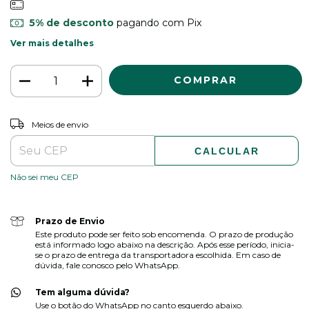
5% de desconto
pagando com Pix
Ver mais detalhes
ALTERAR CEP
Entregas para o CEP:
Meios de envio
CALCULAR
Não sei meu CEP
Prazo de Envio
Este produto pode ser feito sob encomenda. O prazo de produção
está informado logo abaixo na descrição. Após esse período, inicia-
se o prazo de entrega da transportadora escolhida. Em caso de
dúvida, fale conosco pelo WhatsApp.
Tem alguma dúvida?
Use o botão do WhatsApp no canto esquerdo abaixo.