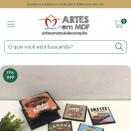
Quadros e placas cristãs para abençoar seu lar.
0
17
%
OFF