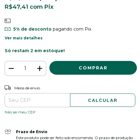
R$47,41
com
Pix
5% de desconto
pagando com Pix
Ver mais detalhes
Só restam
2
em estoque!
ALTERAR CEP
Entregas para o CEP:
Meios de envio
CALCULAR
Não sei meu CEP
Prazo de Envio
Este produto pode ser feito sob encomenda. O prazo de produção