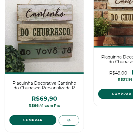
Plaquinha Deco
do Churrasc
R$49,00
R$37,91
Plaquinha Decorativa Cantinho
do Churrasco Personalizada P
R$69,90
R$66,41
com
Pix