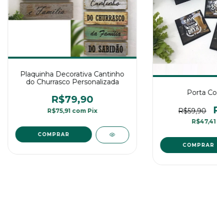
Plaquinha Decorativa Cantinho
do Churrasco Personalizada
Porta Co
R$79,90
R$59,90
R$75,91
com
Pix
R$47,4