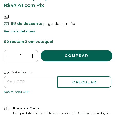
R$47,41
com
Pix
5% de desconto
pagando com Pix
Ver mais detalhes
Só restam
2
em estoque!
ALTERAR CEP
Entregas para o CEP:
Meios de envio
CALCULAR
Não sei meu CEP
Prazo de Envio
Este produto pode ser feito sob encomenda. O prazo de produção