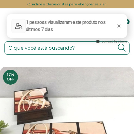
Quadros e placas cristãs para abençoar seu lar.
0
17
%
OFF