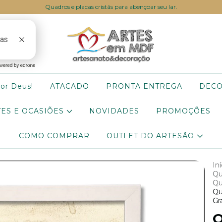
Quadros e placas cristãs para abençoar seu lar.
por Deus!
ATACADO
PRONTA ENTREGA
DEC
ES E OCASIÕES
NOVIDADES
PROMOÇÕES
COMO COMPRAR
OUTLET DO ARTESÃO
Iní
Qu
Qu
Qu
Gr
Q