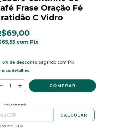
afé Frase Oração Fé
ratidão C Vidro
R$69,00
$65,55
com
Pix
5% de desconto
pagando com Pix
r mais detalhes
ALTERAR CEP
regas para o CEP:
Meios de envio
CALCULAR
o sei meu CEP