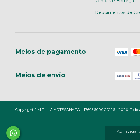
Vendas e Entrega
Depoimentos de Cli
Meios de pagamento
Meios de envio
Copyright J M PILLA ARTESANATO - 17693609000196 - 2026. Todos os
Ao navegar p