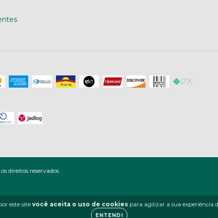
entes
 direitos reservados.
or este site
você aceita o uso de cookies
para agilizar a sua experiência
ENTENDI