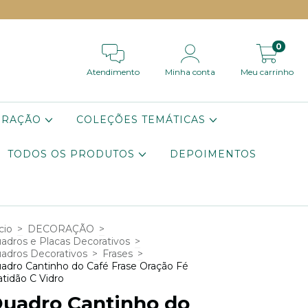
0
Atendimento
Minha conta
Meu carrinho
ORAÇÃO
COLEÇÕES TEMÁTICAS
TODOS OS PRODUTOS
DEPOIMENTOS
cio
>
DECORAÇÃO
>
adros e Placas Decorativos
>
adros Decorativos
>
Frases
>
adro Cantinho do Café Frase Oração Fé
atidão C Vidro
uadro Cantinho do