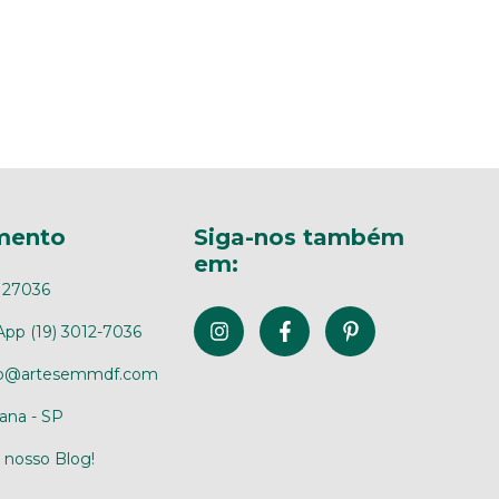
mento
Siga-nos também
em:
127036
pp (19) 3012-7036
to@artesemmdf.com
ana - SP
o nosso Blog!