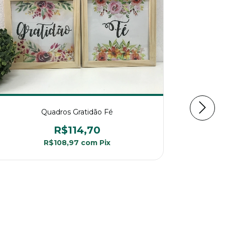
Quadros D
Quadros Gratidão Fé
R$114,70
R$108,97
com
Pix