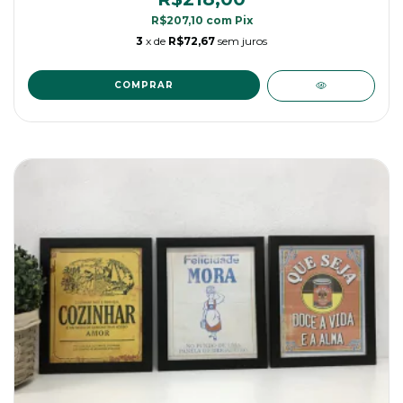
R$207,10
com
Pix
3
x de
R$72,67
sem juros